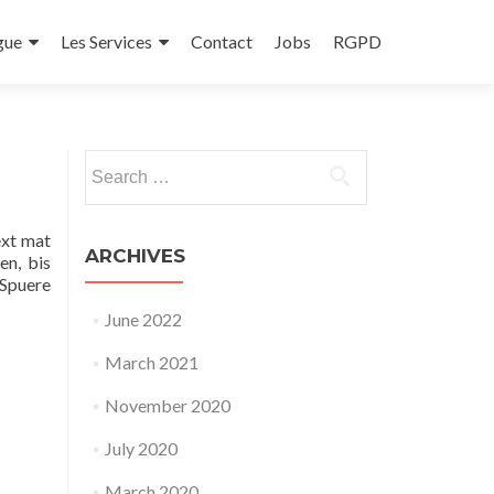
gue
Les Services
Contact
Jobs
RGPD
Search
for:
ext mat
ARCHIVES
en, bis
 Spuere
June 2022
March 2021
November 2020
July 2020
March 2020