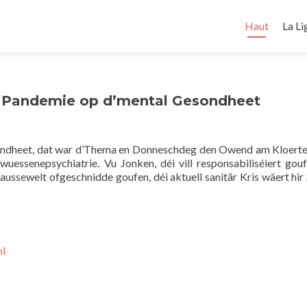
Skip
to
Haut
La Li
content
er Pandemie op d’mental Gesondheet
ondheet, dat war d’Thema en Donneschdeg den Owend am Kloert
wuessenepsychiatrie. Vu Jonken, déi vill responsabiliséiert gouf
aussewelt ofgeschnidde goufen, déi aktuell sanitär Kris wäert hir
ml