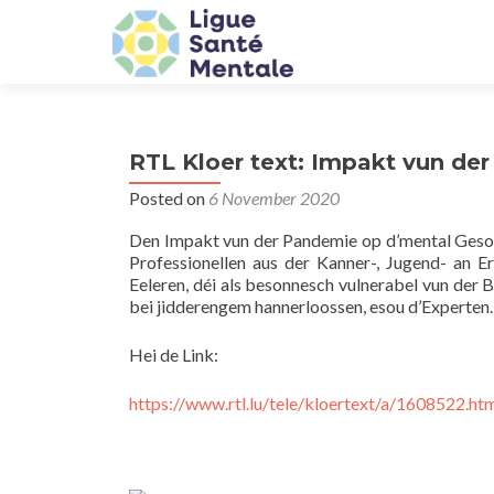
RTL Kloer text: Impakt vun d
Posted on
6 November 2020
Den Impakt vun der Pandemie op d’mental Ges
Professionellen aus der Kanner-, Jugend- an Er
Eeleren, déi als besonnesch vulnerabel vun der B
bei jidderengem hannerloossen, esou d’Experten.
Hei de Link:
https://www.rtl.lu/tele/kloertext/a/1608522.ht