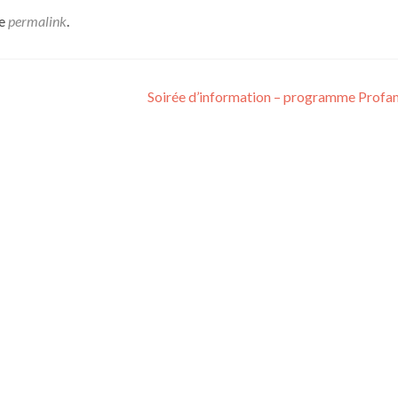
he
permalink
.
Soirée d’information – programme Profa