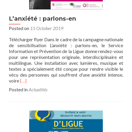
L’anxiété : parlons-en
Posted on
15 October 2019
Télécharger flyer Dans le cadre de la campagne nationale
de sensibilisation L’anxiété : parlons-en, le Service
Information et Prévention de la Ligue donne rendez-vous
pour une représentation originale, interdisciplinaire et
multilingue. Une installation avec lumières, musique et
textes a spécialement été conçue pour rendre visible le
vécu des personnes qui souffrent d’une anxiété intense,
Read
voire
[…]
more
Posted in
Actualités
about
L’anxiété
:
parlons-
en