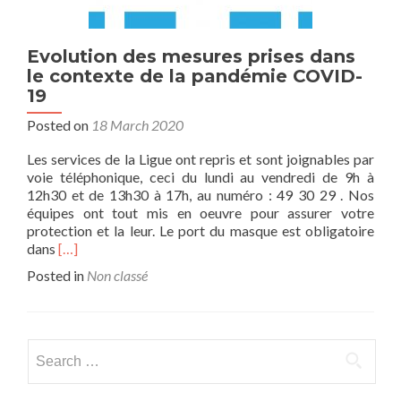
Evolution des mesures prises dans
le contexte de la pandémie COVID-
19
Posted on
18 March 2020
Les services de la Ligue ont repris et sont joignables par
voie téléphonique, ceci du lundi au vendredi de 9h à
12h30 et de 13h30 à 17h, au numéro : 49 30 29 . Nos
équipes ont tout mis en oeuvre pour assurer votre
protection et la leur. Le port du masque est obligatoire
Read
dans
[…]
more
Posted in
Non classé
about
Evolution
des
mesures
Search
prises
for:
dans
le