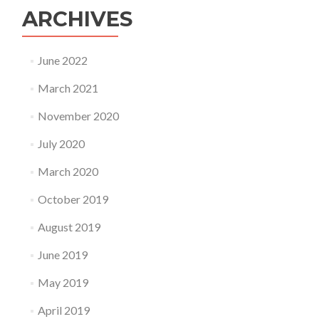
contexte
ARCHIVES
de
la
pandémie
June 2022
COVID-
19
March 2021
November 2020
July 2020
March 2020
October 2019
August 2019
June 2019
May 2019
April 2019